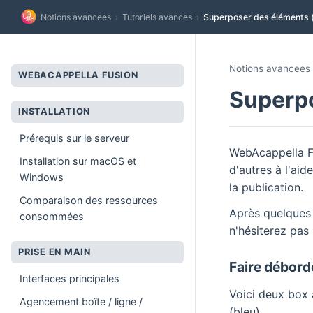
Notions avancees
›
Tutoriels avances
›
Superposer des éléments 
Notions avancees 
WEBACAPPELLA FUSION
Superpo
INSTALLATION
Prérequis sur le serveur
WebAcappella F
Installation sur macOS et
d'autres à l'aid
Windows
la publication.
Comparaison des ressources
Après quelques 
consommées
n'hésiterez pas 
PRISE EN MAIN
Faire débord
Interfaces principales
Voici deux box 
Agencement boîte / ligne /
(bleu).