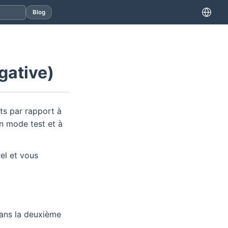
Blog
gative)
s par rapport à
en mode test et à
el et vous
dans la deuxième